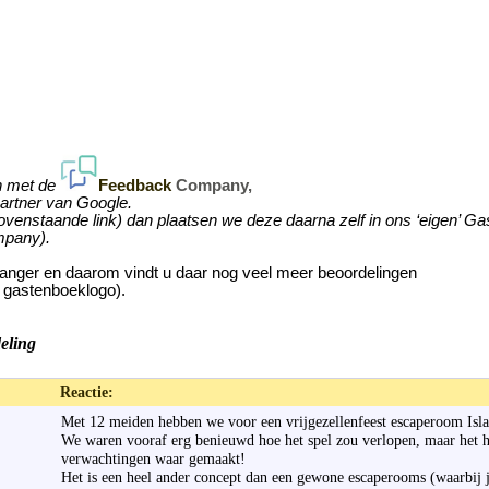
n met de
Feedback
Company,
partner van Google.
ovenstaande link) dan plaatsen we deze daarna zelf in ons ‘eigen’ G
mpany).
langer en daarom vindt u daar nog veel meer beoordelingen
 gastenboeklogo).
eling
Reactie:
Met 12 meiden hebben we voor een vrijgezellenfeest escaperoom Isla
We waren vooraf erg benieuwd hoe het spel zou verlopen, maar het h
verwachtingen waar gemaakt!
Het is een heel ander concept dan een gewone escaperooms (waarbij j