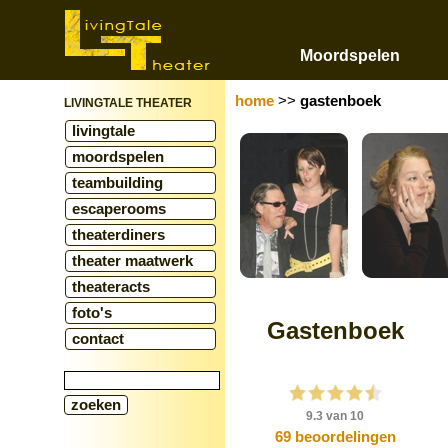
Moordspelen
home
>>
gastenboek
LIVINGTALE THEATER
livingtale
moordspelen
teambuilding
escaperooms
theaterdiners
theater maatwerk
theateracts
foto's
Gastenboek
contact